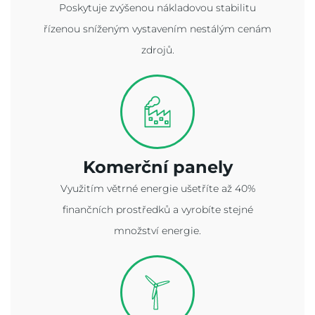
Poskytuje zvýšenou nákladovou stabilitu
řízenou sníženým vystavením nestálým cenám
zdrojů.
Komerční panely
Využitím větrné energie ušetříte až 40%
finančních prostředků a vyrobíte stejné
množství energie.