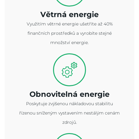
Větrná energie
Využitím větrné energie ušetříte až 40%
finančních prostředků a vyrobíte stejné
množství energie.
Obnovitelná energie
Poskytuje zvýšenou nákladovou stabilitu
řízenou sníženým vystavením nestálým cenám
zdrojů.