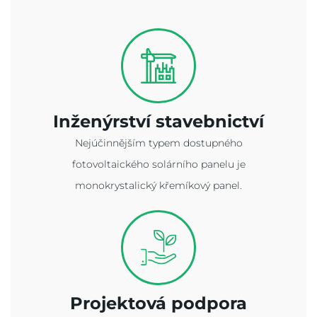
Inženýrství stavebnictví
Nejúčinnějším typem dostupného
fotovoltaického solárního panelu je
monokrystalický křemíkový panel.
Projektová podpora