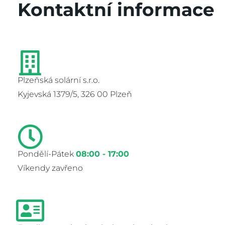
Kontaktní informace
Plzeňská solární s.r.o.
Kyjevská 1379/5, 326 00 Plzeň
Pondělí-Pátek
08:00 - 17:00
Víkendy zavřeno