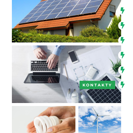
KONTAKTY