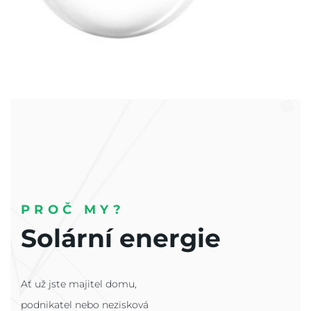
PROČ MY?
Solární energie
Ať už jste majitel domu,
podnikatel nebo nezisková