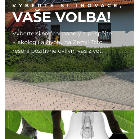
bez rejestracji
VYBERTE SI INOVACE,
VAŠE VOLBA!
České Online Kasino Bonus 2023
Fungují jako pojištění pro
vaše sportovní sázky
Vyberte si solární panely a přispějte
k ekologii a životu na Zemi!
Toto
Online Kasino S Aplikací Pro Skutečné Peníze 2023
S touto
řešení pozitivně ovlivní váš život!
funkcí je třeba poznamenat dva body
Kasino, které se stará o své hráče, stojí za návštěvu
Pravděpodobnost poker
kalkulačka
Hrací Automaty Na Hraní Her 2023
A oni by se nemýlili, pokud byste později nemohli jednoduše
ztratit bonus