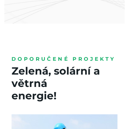
DOPORUČENÉ PROJEKTY
Zelená, solární a
větrná
energie!